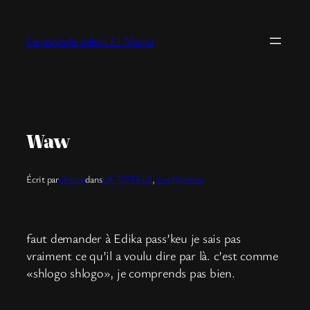
Aller
au
Le monde selon El Manu
contenu
Waw
Écrit par
elmanu
dans
LA TOTALE
, 
Les Miennes
faut demander à Edika pass’keu je sais pas
vraiment ce qu’il a voulu dire par là. c’est comme
«shlogo shlogo», je comprends pas bien.