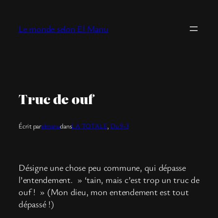
Aller
au
Le monde selon El Manu
contenu
Truc de ouf
Écrit par
elmanu
dans
LA TOTALE
, 
Du 9-3
Désigne une chose peu commune, qui dépasse
l’entendement. » ‘tain, mais c’est trop un truc de
ouf ! » (Mon dieu, mon entendement est tout
dépassé !)