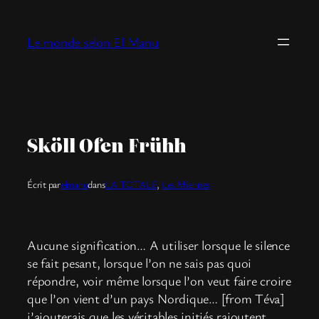
Aller
au
Le monde selon El Manu
contenu
Sköll Ofen Frühh
Écrit par
elmanu
dans
LA TOTALE
, 
Les Miennes
Aucune signification… A utiliser lorsque le silence
se fait pesant, lorsque l’on ne sais pas quoi
répondre, voir même lorsque l’on veut faire croire
que l’on vient d’un pays Nordique… [from Téva]
j’ajouterais que les véritables initiés rajoutent