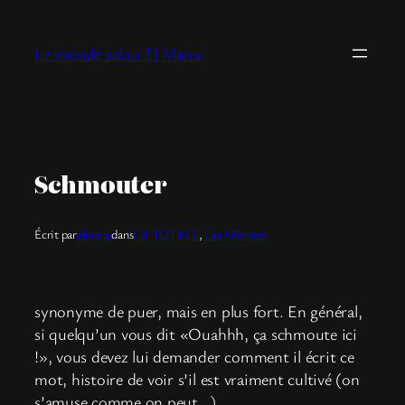
Aller
au
Le monde selon El Manu
contenu
Schmouter
Écrit par
elmanu
dans
LA TOTALE
, 
Les Miennes
synonyme de puer, mais en plus fort. En général,
si quelqu’un vous dit «Ouahhh, ça schmoute ici
!», vous devez lui demander comment il écrit ce
mot, histoire de voir s’il est vraiment cultivé (on
s’amuse comme on peut…)