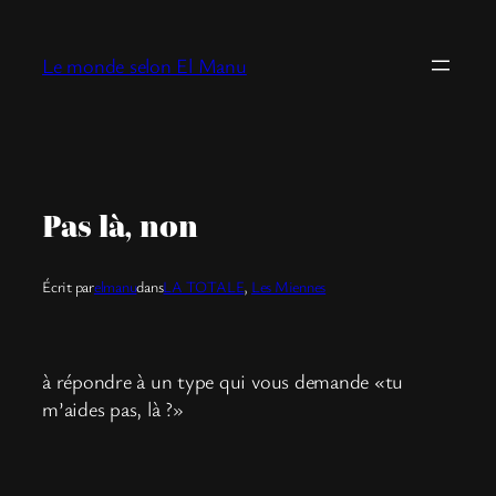
Aller
au
Le monde selon El Manu
contenu
Pas là, non
Écrit par
elmanu
dans
LA TOTALE
, 
Les Miennes
à répondre à un type qui vous demande «tu
m’aides pas, là ?»