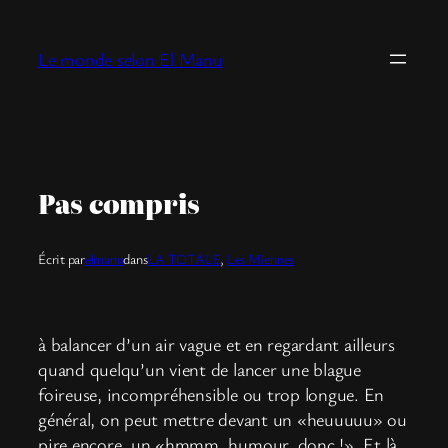
Aller
au
Le monde selon El Manu
contenu
Pas compris
Écrit par
elmanu
dans
LA TOTALE
, 
Les Miennes
à balancer d’un air vague et en regardant ailleurs
quand quelqu’un vient de lancer une blague
foireuse, incompréhensible ou trop longue. En
général, on peut mettre devant un «heuuuuu» ou
pire encore, un «hmmm, humour, donc !». Et là,