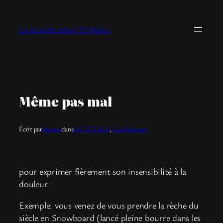
Aller
au
Le monde selon El Manu
contenu
Même pas mal
Écrit par
elmanu
dans
LA TOTALE
, 
Les Miennes
pour exprimer fièrement son insensibilité à la
douleur.
Exemple: vous venez de vous prendre la rèche du
siècle en Snowboard (lancé pleine bourre dans les