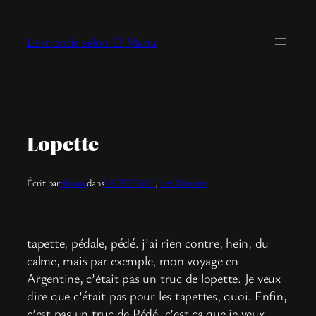
Aller
au
Le monde selon El Manu
contenu
Lopette
Écrit par
elmanu
dans
LA TOTALE
, 
Les Miennes
tapette, pédale, pédé. j’ai rien contre, hein, du
calme, mais par exemple, mon voyage en
Argentine, c’était pas un truc de lopette. Je veux
dire que c’était pas pour les tapettes, quoi. Enfin,
c’est pas un truc de Pédé, c’est ça que je veux