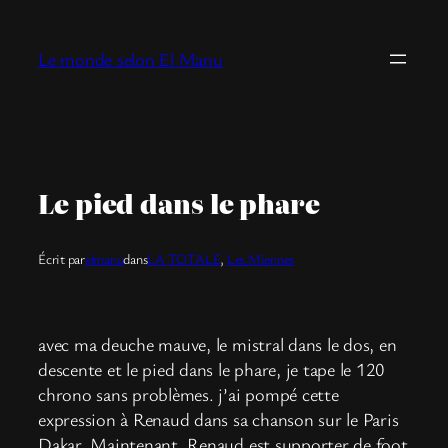
Aller
au
Le monde selon El Manu
contenu
Le pied dans le phare
Écrit par
elmanu
dans
LA TOTALE
, 
Les Miennes
avec ma deuche mauve, le mistral dans le dos, en
descente et le pied dans le phare, je tape le 120
chrono sans problèmes. j’ai pompé cette
expression à Renaud dans sa chanson sur le Paris
Dakar. Maintenant, Renaud est supporter de foot