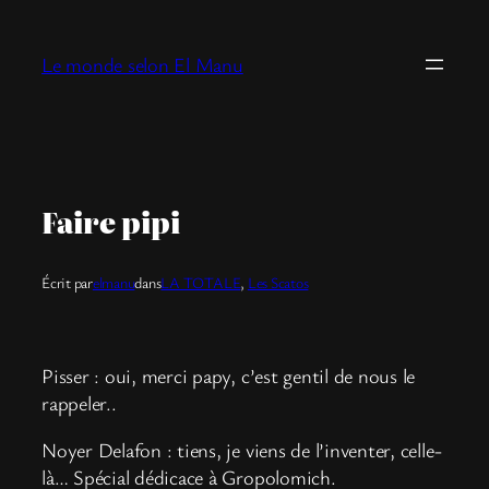
Aller
au
Le monde selon El Manu
contenu
Faire pipi
Écrit par
elmanu
dans
LA TOTALE
, 
Les Scatos
Pisser : oui, merci papy, c’est gentil de nous le
rappeler..
Noyer Delafon : tiens, je viens de l’inventer, celle-
là… Spécial dédicace à Gropolomich.