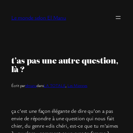
Aller
au
Le monde selon El Manu
contenu
t’as pas une autre question,
là ?
Écrit par
elmanu
dans
LA TOTALE
, 
Les Miennes
ça c’est une façon élégante de dire qu’on a pas
envie de répondre à une question qui nous fait
chier, du genre «dis chéri, est-ce que tu m’aimes
?» ou alors «comment ça va avec ta femme ?»