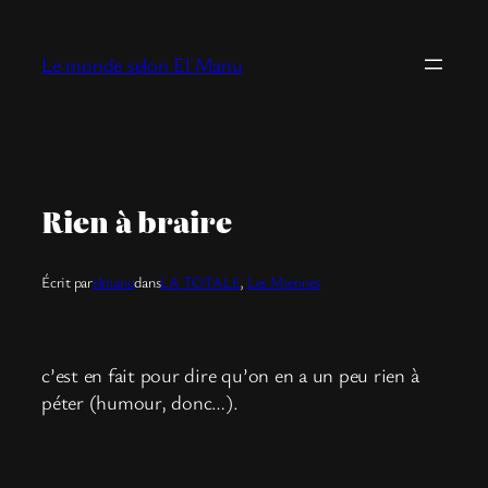
Aller
au
Le monde selon El Manu
contenu
Rien à braire
Écrit par
elmanu
dans
LA TOTALE
, 
Les Miennes
c’est en fait pour dire qu’on en a un peu rien à
péter (humour, donc…).