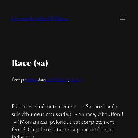
Aller
au
Le monde selon El Manu
contenu
Race (sa)
Écrit par
elmanu
dans
LA TOTALE
, 
Du 9-3
Exprime le mécontentement. » Sa race ! » (Je
suis d’humeur maussade.) » Sa race, c’bouffon !
» (Mon anneau pylorique est complètement
fermé. C’est le résultat de la proximité de cet
individu.)