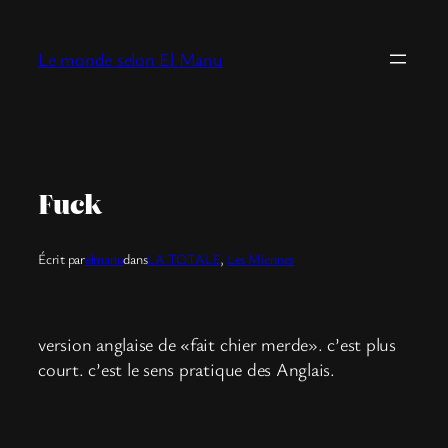
Aller
au
Le monde selon El Manu
contenu
Fuck
Écrit par
elmanu
dans
LA TOTALE
, 
Les Miennes
version anglaise de «fait chier merde». c’est plus
court. c’est le sens pratique des Anglais.