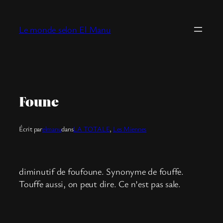
Aller
au
Le monde selon El Manu
contenu
Foune
Écrit par
elmanu
dans
LA TOTALE
, 
Les Miennes
diminutif de foufoune. Synonyme de fouffe.
Touffe aussi, on peut dire. Ce n’est pas sale.