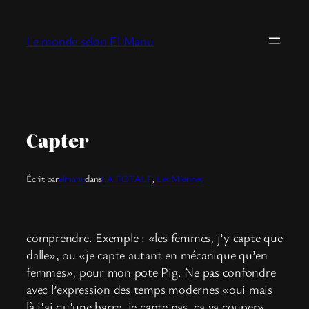
Aller
au
Le monde selon El Manu
contenu
Capter
Écrit par
elmanu
dans
LA TOTALE
, 
Les Miennes
comprendre. Exemple : «les femmes, j’y capte que
dalle», ou «je capte autant en mécanique qu’en
femmes», pour mon pote Pig. Ne pas confondre
avec l’expression des temps modernes «oui mais
là j’ai qu’une barre, je capte pas, ça va couper»,