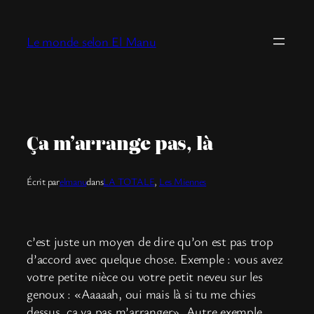
Aller
au
Le monde selon El Manu
contenu
Ça m’arrange pas, là
Écrit par
elmanu
dans
LA TOTALE
, 
Les Miennes
c’est juste un moyen de dire qu’on est pas trop
d’accord avec quelque chose. Exemple : vous avez
votre petite nièce ou votre petit neveu sur les
genoux : «Aaaaah, oui mais là si tu me chies
dessus, ça va pas m’arranger». Autre exemple,